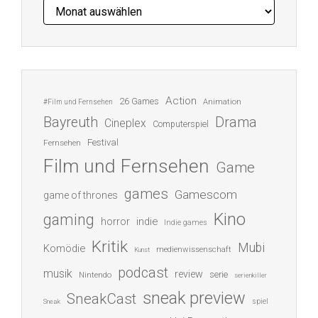
Archiv
Action
26 Games
Animation
#Film und Fernsehen
Bayreuth
Drama
Cineplex
Computerspiel
Festival
Fernsehen
Film und Fernsehen
Game
games
Gamescom
game of thrones
Kino
gaming
indie
horror
Indie games
Kritik
Mubi
Komödie
medienwissenschaft
Kunst
podcast
musik
review
serie
Nintendo
serienkiller
sneak preview
SneakCast
spiel
Sneak