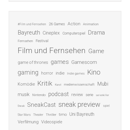
Action
26 Games
Animation
#Film und Fernsehen
Bayreuth
Drama
Cineplex
Computerspiel
Festival
Fernsehen
Film und Fernsehen
Game
games
Gamescom
game of thrones
Kino
gaming
indie
horror
Indie games
Kritik
Mubi
Komödie
medienwissenschaft
Kunst
podcast
musik
review
serie
Nintendo
serienkiller
sneak preview
SneakCast
spiel
Sneak
Uni Bayreuth
timo
Thriller
Star Wars
Theater
Verfilmung
Videospiele