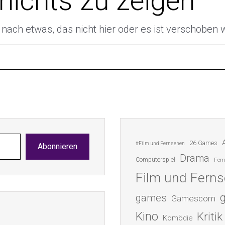
 nichts zu zeigen
e nach etwas, das nicht hier oder es ist verschoben
26 Games
#Film und Fernsehen
Abonnieren
Drama
Computerspiel
Fer
Film und Fern
games
Gamescom
Kino
Kritik
Komödie