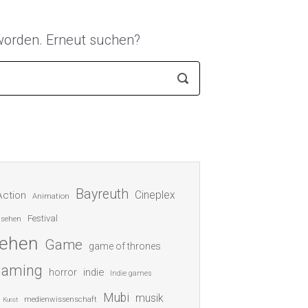
 worden. Erneut suchen?
Bayreuth
Cineplex
Action
Animation
Festival
nsehen
sehen
Game
game of thrones
gaming
indie
horror
Indie games
Mubi
musik
medienwissenschaft
Kunst