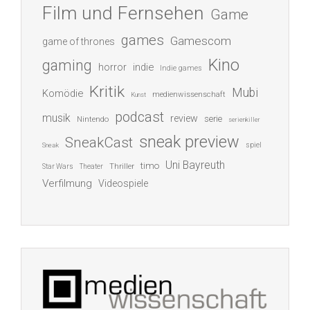
Film und Fernsehen
Game
games
Gamescom
game of thrones
Kino
gaming
indie
horror
Indie games
Kritik
Mubi
Komödie
medienwissenschaft
Kunst
podcast
musik
review
serie
Nintendo
serienkiller
sneak preview
SneakCast
spiel
Sneak
Uni Bayreuth
timo
Thriller
Star Wars
Theater
Verfilmung
Videospiele