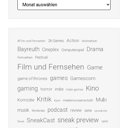
Archiv
Action
26 Games
Animation
#Film und Fernsehen
Bayreuth
Drama
Cineplex
Computerspiel
Festival
Fernsehen
Film und Fernsehen
Game
games
Gamescom
game of thrones
Kino
gaming
indie
horror
Indie games
Kritik
Mubi
Komödie
medienwissenschaft
Kunst
podcast
musik
review
serie
Nintendo
serienkiller
sneak preview
SneakCast
spiel
Sneak