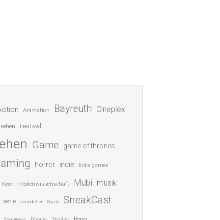
Bayreuth
Cineplex
Action
Animation
Festival
nsehen
sehen
Game
game of thrones
gaming
indie
horror
Indie games
Mubi
musik
medienwissenschaft
Kunst
SneakCast
serie
serienkiller
Sneak
timo
Thriller
Star Wars
Theater