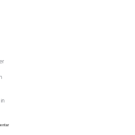
e
er
h
in
entar