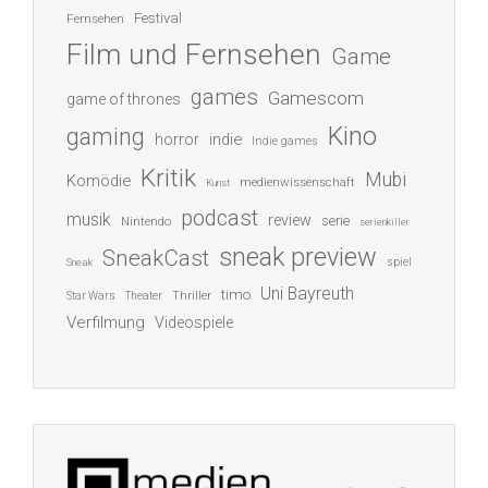
Festival
Fernsehen
Film und Fernsehen
Game
games
Gamescom
game of thrones
Kino
gaming
indie
horror
Indie games
Kritik
Mubi
Komödie
medienwissenschaft
Kunst
podcast
musik
review
serie
Nintendo
serienkiller
sneak preview
SneakCast
spiel
Sneak
Uni Bayreuth
timo
Thriller
Star Wars
Theater
Verfilmung
Videospiele