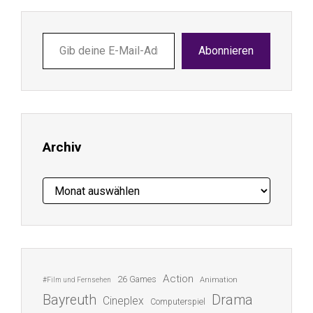
Gib
Abonnieren
deine
E-
Mail-
Adresse
ein ...
Archiv
Archiv
Action
26 Games
Animation
#Film und Fernsehen
Bayreuth
Drama
Cineplex
Computerspiel