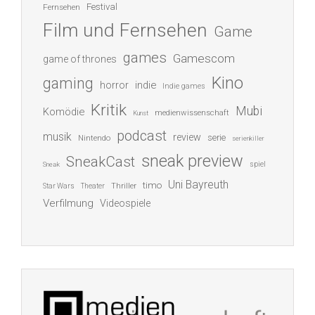
Festival
Fernsehen
Film und Fernsehen
Game
games
Gamescom
game of thrones
Kino
gaming
indie
horror
Indie games
Kritik
Mubi
Komödie
medienwissenschaft
Kunst
podcast
musik
review
serie
Nintendo
serienkiller
sneak preview
SneakCast
spiel
Sneak
Uni Bayreuth
timo
Thriller
Star Wars
Theater
Verfilmung
Videospiele