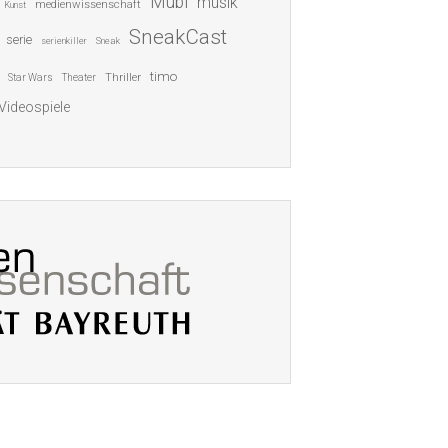
Mubi
musik
medienwissenschaft
Kunst
SneakCast
serie
serienkiller
Sneak
timo
Thriller
Star Wars
Theater
Videospiele