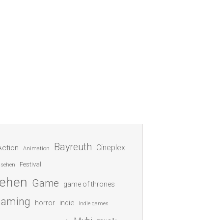
Bayreuth
Cineplex
Action
Animation
Festival
nsehen
sehen
Game
game of thrones
gaming
indie
horror
Indie games