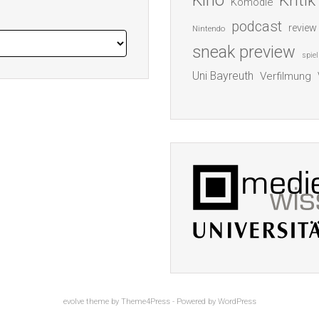
Kino
Kritik
Komödie
podcast
review
Nintendo
sneak preview
spiel
Uni Bayreuth
Verfilmung
evolve
theme by Theme4Press - Powered by
WordPress