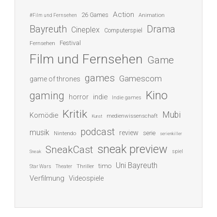
Action
26 Games
Animation
#Film und Fernsehen
Bayreuth
Drama
Cineplex
Computerspiel
Festival
Fernsehen
Film und Fernsehen
Game
games
Gamescom
game of thrones
Kino
gaming
indie
horror
Indie games
Kritik
Mubi
Komödie
medienwissenschaft
Kunst
podcast
musik
review
serie
Nintendo
serienkiller
sneak preview
SneakCast
spiel
Sneak
Uni Bayreuth
timo
Thriller
Star Wars
Theater
Verfilmung
Videospiele