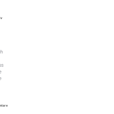
iv
ch
ss
e
e
ntare