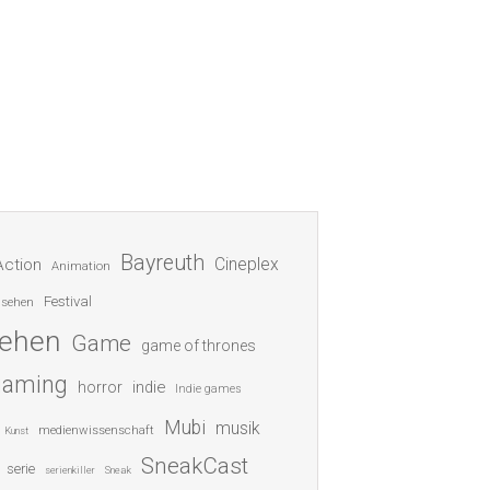
Bayreuth
Cineplex
Action
Animation
Festival
nsehen
sehen
Game
game of thrones
gaming
indie
horror
Indie games
Mubi
musik
medienwissenschaft
Kunst
SneakCast
serie
serienkiller
Sneak