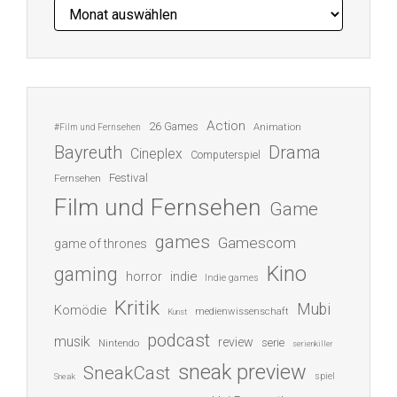
Archiv
Action
26 Games
Animation
#Film und Fernsehen
Bayreuth
Drama
Cineplex
Computerspiel
Festival
Fernsehen
Film und Fernsehen
Game
games
Gamescom
game of thrones
Kino
gaming
indie
horror
Indie games
Kritik
Mubi
Komödie
medienwissenschaft
Kunst
podcast
musik
review
serie
Nintendo
serienkiller
sneak preview
SneakCast
spiel
Sneak