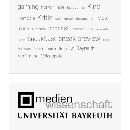
Kino
gaming
indie
horror
Indie games
Kritik
Mubi
Komödie
medienwissenschaft
Kunst
podcast
musik
review
serie
Nintendo
serienkiller
sneak preview
SneakCast
spiel
Sneak
Uni Bayreuth
timo
Thriller
Star Wars
Theater
Verfilmung
Videospiele