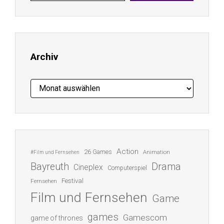
E-
Mail-
Adresse
ein ...
Archiv
Archiv
Action
26 Games
Animation
#Film und Fernsehen
Bayreuth
Drama
Cineplex
Computerspiel
Festival
Fernsehen
Film und Fernsehen
Game
games
Gamescom
game of thrones