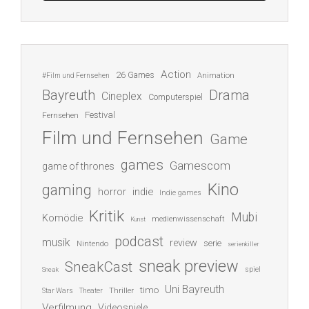
Action
26 Games
Animation
#Film und Fernsehen
Bayreuth
Drama
Cineplex
Computerspiel
Festival
Fernsehen
Film und Fernsehen
Game
games
Gamescom
game of thrones
Kino
gaming
indie
horror
Indie games
Kritik
Mubi
Komödie
medienwissenschaft
Kunst
podcast
musik
review
serie
Nintendo
serienkiller
sneak preview
SneakCast
spiel
Sneak
Uni Bayreuth
timo
Thriller
Star Wars
Theater
Verfilmung
Videospiele