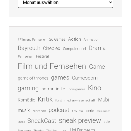
Action
26 Games
Animation
#Film und Fernsehen
Bayreuth
Drama
Cineplex
Computerspiel
Festival
Fernsehen
Film und Fernsehen
Game
games
Gamescom
game of thrones
Kino
gaming
indie
horror
Indie games
Kritik
Mubi
Komödie
medienwissenschaft
Kunst
podcast
musik
review
serie
Nintendo
serienkiller
sneak preview
SneakCast
spiel
Sneak
Uni Bayreuth
timo
Thriller
Star Wars
Theater