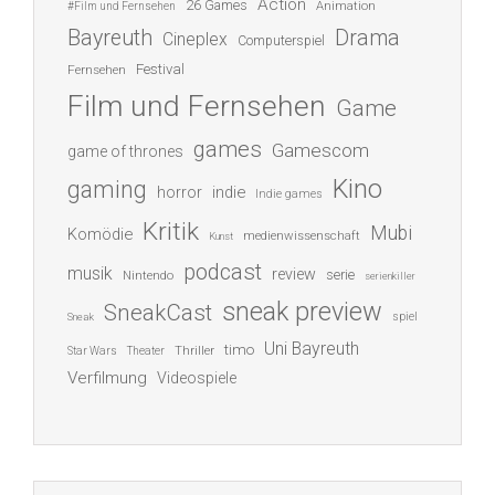
Action
26 Games
Animation
#Film und Fernsehen
Bayreuth
Drama
Cineplex
Computerspiel
Festival
Fernsehen
Film und Fernsehen
Game
games
Gamescom
game of thrones
Kino
gaming
indie
horror
Indie games
Kritik
Mubi
Komödie
medienwissenschaft
Kunst
podcast
musik
review
serie
Nintendo
serienkiller
sneak preview
SneakCast
spiel
Sneak
Uni Bayreuth
timo
Thriller
Star Wars
Theater
Verfilmung
Videospiele