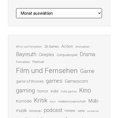
Archiv
Action
26 Games
Animation
#Film und Fernsehen
Bayreuth
Drama
Cineplex
Computerspiel
Festival
Fernsehen
Film und Fernsehen
Game
games
Gamescom
game of thrones
Kino
gaming
indie
horror
Indie games
Kritik
Mubi
Komödie
medienwissenschaft
Kunst
podcast
musik
review
serie
Nintendo
serienkiller