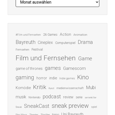
Action
26 Games
Animation
#Film und Fernsehen
Bayreuth
Drama
Cineplex
Computerspiel
Festival
Fernsehen
Film und Fernsehen
Game
games
Gamescom
game of thrones
Kino
gaming
indie
horror
Indie games
Kritik
Mubi
Komödie
medienwissenschaft
Kunst
podcast
musik
review
serie
Nintendo
serienkiller
sneak preview
SneakCast
spiel
Sneak
Uni Bayreuth
timo
Thriller
Star Wars
Theater