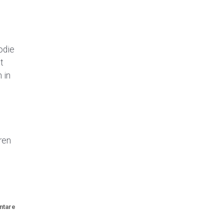
odie
t
 in
ren
ntare