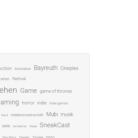
Bayreuth
Cineplex
Action
Animation
Festival
nsehen
sehen
Game
game of thrones
gaming
indie
horror
Indie games
Mubi
musik
medienwissenschaft
Kunst
SneakCast
serie
serienkiller
Sneak
timo
Thriller
Star Wars
Theater