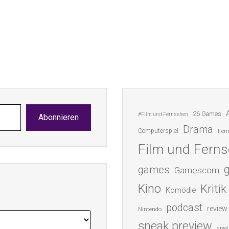
26 Games
#Film und Fernsehen
Abonnieren
Drama
Computerspiel
Fer
Film und Fern
games
Gamescom
Kino
Kritik
Komödie
podcast
review
Nintendo
sneak preview
spiel