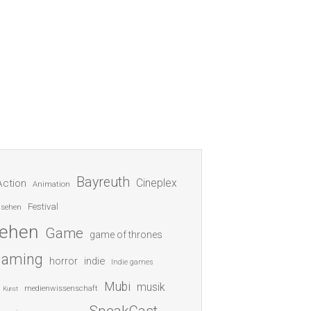
Bayreuth
Cineplex
Action
Animation
Festival
nsehen
sehen
Game
game of thrones
gaming
indie
horror
Indie games
Mubi
musik
medienwissenschaft
Kunst