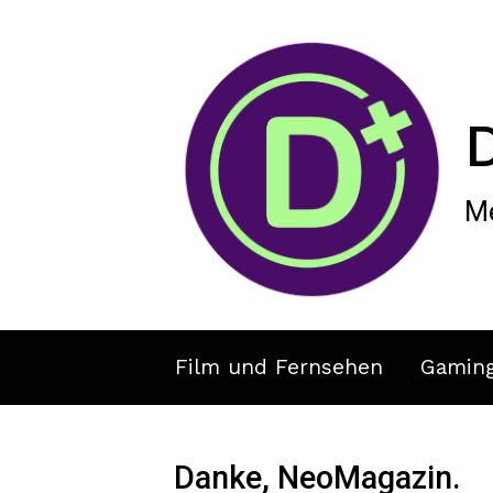
Zum Hauptinhalt springen
Me
Film und Fernsehen
Gamin
Danke, NeoMagazin.