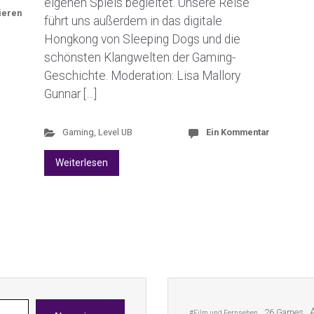
eigenen Spiels begleitet. Unsere Reise
ieren
führt uns außerdem in das digitale
Hongkong von Sleeping Dogs und die
schönsten Klangwelten der Gaming-
Geschichte. Moderation: Lisa Mallory
Gunnar […]
Gaming
,
Level UB
Ein Kommentar
Weiterlesen
26 Games
#Film und Fernsehen