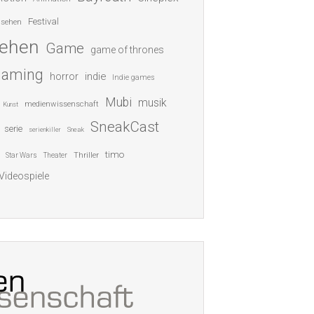
Festival
nsehen
sehen
Game
game of thrones
gaming
indie
horror
Indie games
Mubi
musik
medienwissenschaft
Kunst
SneakCast
serie
serienkiller
Sneak
timo
Thriller
Star Wars
Theater
Videospiele