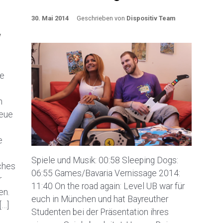
30. Mai 2014
Geschrieben von
Dispositiv Team
v
ne
n
neue
e
Spiele und Musik: 00:58 Sleeping Dogs:
ches
06:55 Games/Bavaria Vernissage 2014:
r
11:40 On the road again: Level UB war für
en.
euch in München und hat Bayreuther
[…]
Studenten bei der Präsentation ihres