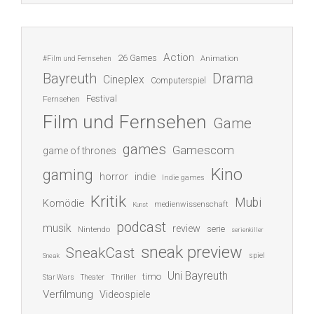
Action
26 Games
Animation
#Film und Fernsehen
Bayreuth
Drama
Cineplex
Computerspiel
Festival
Fernsehen
Film und Fernsehen
Game
games
Gamescom
game of thrones
Kino
gaming
indie
horror
Indie games
Kritik
Mubi
Komödie
medienwissenschaft
Kunst
podcast
musik
review
serie
Nintendo
serienkiller
sneak preview
SneakCast
spiel
Sneak
Uni Bayreuth
timo
Thriller
Star Wars
Theater
Verfilmung
Videospiele