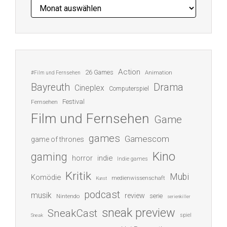
Archiv
Action
26 Games
Animation
#Film und Fernsehen
Bayreuth
Drama
Cineplex
Computerspiel
Festival
Fernsehen
Film und Fernsehen
Game
games
Gamescom
game of thrones
Kino
gaming
indie
horror
Indie games
Kritik
Mubi
Komödie
medienwissenschaft
Kunst
podcast
musik
review
serie
Nintendo
serienkiller
sneak preview
SneakCast
spiel
Sneak