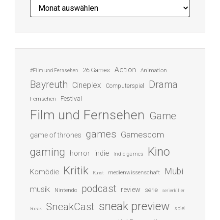
Archiv
Action
26 Games
Animation
#Film und Fernsehen
Bayreuth
Drama
Cineplex
Computerspiel
Festival
Fernsehen
Film und Fernsehen
Game
games
Gamescom
game of thrones
Kino
gaming
indie
horror
Indie games
Kritik
Mubi
Komödie
medienwissenschaft
Kunst
podcast
musik
review
serie
Nintendo
serienkiller
sneak preview
SneakCast
spiel
Sneak