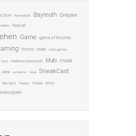
Bayreuth
Cineplex
Action
Animation
Festival
nsehen
sehen
Game
game of thrones
gaming
indie
horror
Indie games
Mubi
musik
medienwissenschaft
Kunst
SneakCast
serie
serienkiller
Sneak
timo
Thriller
Star Wars
Theater
Videospiele