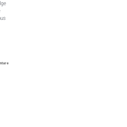
lge
e
aus
ntare