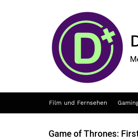
Zum Hauptinhalt springen
Me
Film und Fernsehen
Gamin
Game of Thrones: Firs