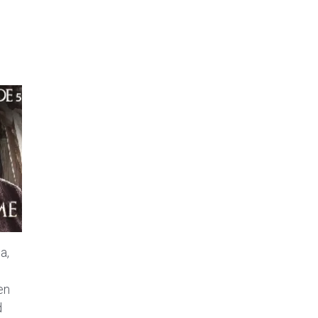
a,
en
d