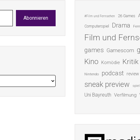
26 Games
#Film und Fernsehen
Abonnieren
Drama
Computerspiel
Fer
Film und Fern
games
Gamescom
Kino
Kritik
Komödie
podcast
review
Nintendo
sneak preview
spiel
Uni Bayreuth
Verfilmung