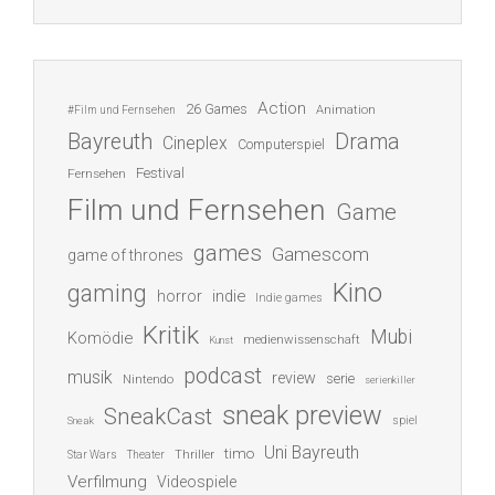
Action
26 Games
Animation
#Film und Fernsehen
Bayreuth
Drama
Cineplex
Computerspiel
Festival
Fernsehen
Film und Fernsehen
Game
games
Gamescom
game of thrones
Kino
gaming
indie
horror
Indie games
Kritik
Mubi
Komödie
medienwissenschaft
Kunst
podcast
musik
review
serie
Nintendo
serienkiller
sneak preview
SneakCast
spiel
Sneak
Uni Bayreuth
timo
Thriller
Star Wars
Theater
Verfilmung
Videospiele