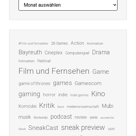
Archiv
Action
26 Games
Animation
#Film und Fernsehen
Bayreuth
Drama
Cineplex
Computerspiel
Festival
Fernsehen
Film und Fernsehen
Game
games
Gamescom
game of thrones
Kino
gaming
indie
horror
Indie games
Kritik
Mubi
Komödie
medienwissenschaft
Kunst
podcast
musik
review
serie
Nintendo
serienkiller
sneak preview
SneakCast
spiel
Sneak