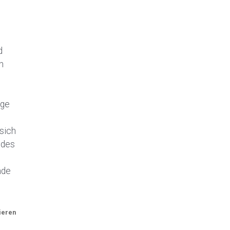
d
h
üge
sich
ndes
nde
ieren