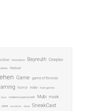
Bayreuth
Cineplex
Action
Animation
Festival
nsehen
sehen
Game
game of thrones
gaming
indie
horror
Indie games
Mubi
musik
medienwissenschaft
Kunst
SneakCast
serie
serienkiller
Sneak