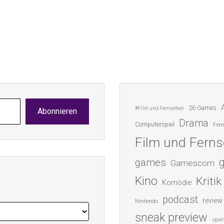
26 Games
#Film und Fernsehen
Abonnieren
Drama
Computerspiel
Fer
Film und Fern
games
Gamescom
Kino
Kritik
Komödie
podcast
review
Nintendo
sneak preview
spiel