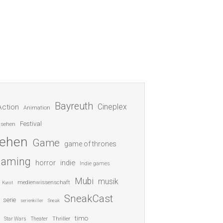
Bayreuth
Cineplex
Action
Animation
Festival
nsehen
sehen
Game
game of thrones
gaming
indie
horror
Indie games
Mubi
musik
medienwissenschaft
Kunst
SneakCast
serie
serienkiller
Sneak
timo
Thriller
Star Wars
Theater