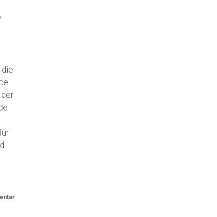
v
 die
ce
 der
de
für
nd
entar