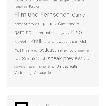
Cineplex
Computerspiel
Festival
Fernsehen
Film und Fernsehen
Game
games
Gamescom
game of thrones
Kino
gaming
indie
horror
Indie games
Kritik
Mubi
Komödie
medienwissenschaft
Kunst
podcast
musik
review
serie
Nintendo
serienkiller
sneak preview
SneakCast
spiel
Sneak
Uni Bayreuth
timo
Thriller
Star Wars
Theater
Verfilmung
Videospiele