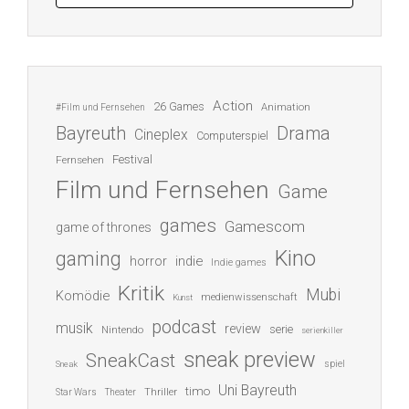
Action
26 Games
Animation
#Film und Fernsehen
Bayreuth
Drama
Cineplex
Computerspiel
Festival
Fernsehen
Film und Fernsehen
Game
games
Gamescom
game of thrones
Kino
gaming
indie
horror
Indie games
Kritik
Mubi
Komödie
medienwissenschaft
Kunst
podcast
musik
review
serie
Nintendo
serienkiller
sneak preview
SneakCast
spiel
Sneak
Uni Bayreuth
timo
Thriller
Star Wars
Theater