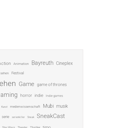
Bayreuth
Cineplex
Action
Animation
Festival
nsehen
sehen
Game
game of thrones
gaming
indie
horror
Indie games
Mubi
musik
medienwissenschaft
Kunst
SneakCast
serie
serienkiller
Sneak
timo
Thriller
Star Wars
Theater