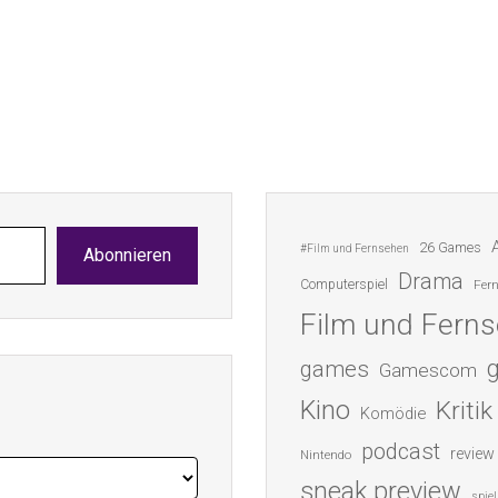
26 Games
#Film und Fernsehen
Abonnieren
Drama
Computerspiel
Fer
Film und Fern
games
Gamescom
Kino
Kritik
Komödie
podcast
review
Nintendo
sneak preview
spiel