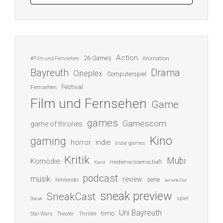
Action
26 Games
Animation
#Film und Fernsehen
Bayreuth
Drama
Cineplex
Computerspiel
Festival
Fernsehen
Film und Fernsehen
Game
games
Gamescom
game of thrones
Kino
gaming
indie
horror
Indie games
Kritik
Mubi
Komödie
medienwissenschaft
Kunst
podcast
musik
review
serie
Nintendo
serienkiller
sneak preview
SneakCast
spiel
Sneak
Uni Bayreuth
timo
Thriller
Star Wars
Theater