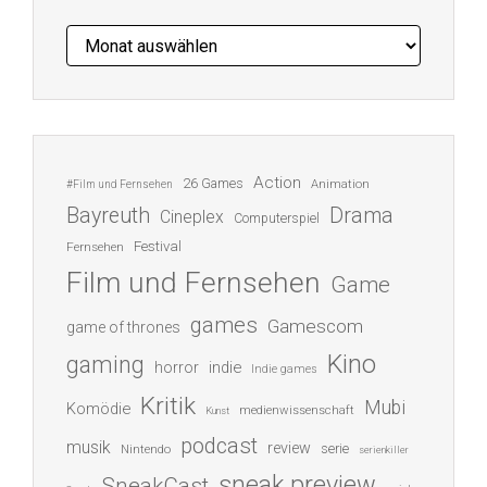
Archiv
Action
26 Games
Animation
#Film und Fernsehen
Bayreuth
Drama
Cineplex
Computerspiel
Festival
Fernsehen
Film und Fernsehen
Game
games
Gamescom
game of thrones
Kino
gaming
indie
horror
Indie games
Kritik
Mubi
Komödie
medienwissenschaft
Kunst
podcast
musik
review
serie
Nintendo
serienkiller
sneak preview
SneakCast