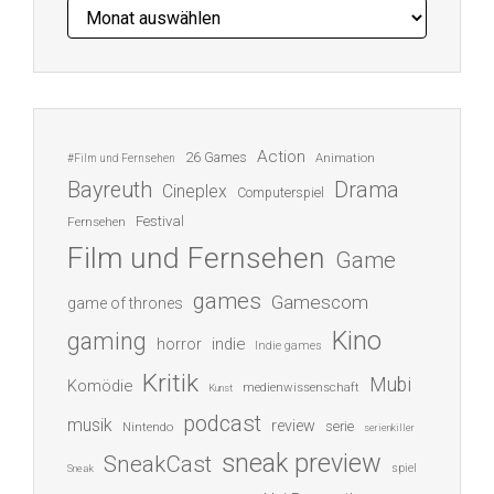
Archiv
Action
26 Games
Animation
#Film und Fernsehen
Bayreuth
Drama
Cineplex
Computerspiel
Festival
Fernsehen
Film und Fernsehen
Game
games
Gamescom
game of thrones
Kino
gaming
indie
horror
Indie games
Kritik
Mubi
Komödie
medienwissenschaft
Kunst
podcast
musik
review
serie
Nintendo
serienkiller
sneak preview
SneakCast
spiel
Sneak