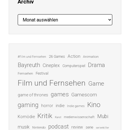
Archiv
Archiv
Action
26 Games
Animation
#Film und Fernsehen
Bayreuth
Drama
Cineplex
Computerspiel
Festival
Fernsehen
Film und Fernsehen
Game
games
Gamescom
game of thrones
Kino
gaming
indie
horror
Indie games
Kritik
Mubi
Komödie
medienwissenschaft
Kunst
podcast
musik
review
serie
Nintendo
serienkiller