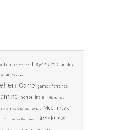
Bayreuth
Cineplex
Action
Animation
Festival
nsehen
sehen
Game
game of thrones
gaming
indie
horror
Indie games
Mubi
musik
medienwissenschaft
Kunst
SneakCast
serie
serienkiller
Sneak
timo
Thriller
Star Wars
Theater