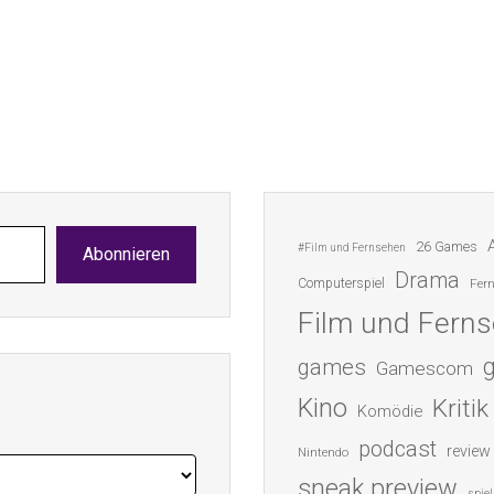
26 Games
#Film und Fernsehen
Abonnieren
Drama
Computerspiel
Fer
Film und Fern
games
Gamescom
Kino
Kritik
Komödie
podcast
review
Nintendo
sneak preview
spiel