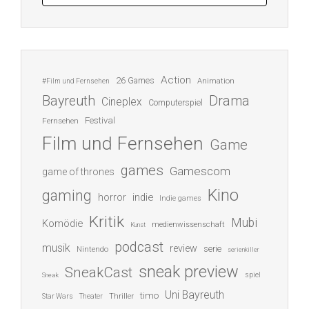
Action
26 Games
Animation
#Film und Fernsehen
Bayreuth
Drama
Cineplex
Computerspiel
Festival
Fernsehen
Film und Fernsehen
Game
games
Gamescom
game of thrones
Kino
gaming
indie
horror
Indie games
Kritik
Mubi
Komödie
medienwissenschaft
Kunst
podcast
musik
review
serie
Nintendo
serienkiller
sneak preview
SneakCast
spiel
Sneak
Uni Bayreuth
timo
Thriller
Star Wars
Theater