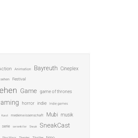
Bayreuth
Cineplex
Action
Animation
Festival
nsehen
sehen
Game
game of thrones
gaming
indie
horror
Indie games
Mubi
musik
medienwissenschaft
Kunst
SneakCast
serie
serienkiller
Sneak
timo
Thriller
Star Wars
Theater