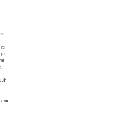
ion
n
inen
igen
war
zt
tik
ieren