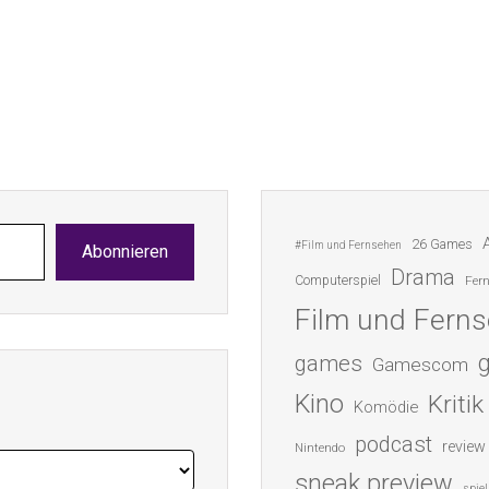
26 Games
#Film und Fernsehen
Abonnieren
Drama
Computerspiel
Fer
Film und Fern
games
Gamescom
Kino
Kritik
Komödie
podcast
review
Nintendo
sneak preview
spiel