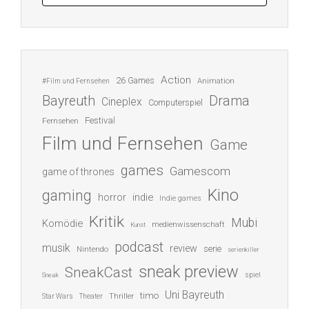
Action
26 Games
Animation
#Film und Fernsehen
Bayreuth
Drama
Cineplex
Computerspiel
Festival
Fernsehen
Film und Fernsehen
Game
games
Gamescom
game of thrones
Kino
gaming
indie
horror
Indie games
Kritik
Mubi
Komödie
medienwissenschaft
Kunst
podcast
musik
review
serie
Nintendo
serienkiller
sneak preview
SneakCast
spiel
Sneak
Uni Bayreuth
timo
Thriller
Star Wars
Theater