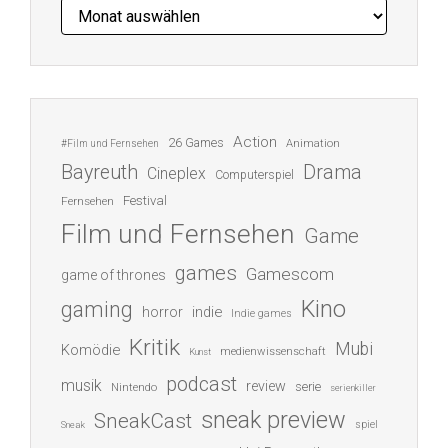
Archiv
Action
26 Games
Animation
#Film und Fernsehen
Bayreuth
Drama
Cineplex
Computerspiel
Festival
Fernsehen
Film und Fernsehen
Game
games
Gamescom
game of thrones
Kino
gaming
indie
horror
Indie games
Kritik
Mubi
Komödie
medienwissenschaft
Kunst
podcast
musik
review
serie
Nintendo
serienkiller
sneak preview
SneakCast
spiel
Sneak