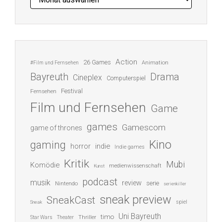
Action
26 Games
Animation
#Film und Fernsehen
Bayreuth
Drama
Cineplex
Computerspiel
Festival
Fernsehen
Film und Fernsehen
Game
games
Gamescom
game of thrones
Kino
gaming
indie
horror
Indie games
Kritik
Mubi
Komödie
medienwissenschaft
Kunst
podcast
musik
review
serie
Nintendo
serienkiller
sneak preview
SneakCast
spiel
Sneak
Uni Bayreuth
timo
Thriller
Star Wars
Theater