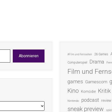
26 Games
#Film und Fernsehen
Abonnieren
Drama
Computerspiel
Fer
Film und Fern
games
Gamescom
Kino
Kritik
Komödie
podcast
review
Nintendo
sneak preview
spiel