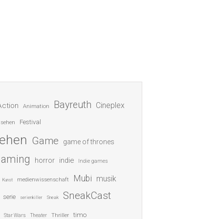
Bayreuth
Cineplex
Action
Animation
Festival
nsehen
sehen
Game
game of thrones
gaming
indie
horror
Indie games
Mubi
musik
medienwissenschaft
Kunst
SneakCast
serie
serienkiller
Sneak
timo
Thriller
Star Wars
Theater