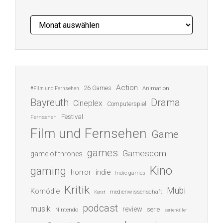
Archiv
Action
26 Games
Animation
#Film und Fernsehen
Bayreuth
Drama
Cineplex
Computerspiel
Festival
Fernsehen
Film und Fernsehen
Game
games
Gamescom
game of thrones
Kino
gaming
indie
horror
Indie games
Kritik
Mubi
Komödie
medienwissenschaft
Kunst
podcast
musik
review
serie
Nintendo
serienkiller