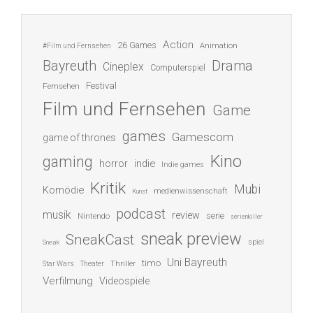
Action
26 Games
Animation
#Film und Fernsehen
Bayreuth
Drama
Cineplex
Computerspiel
Festival
Fernsehen
Film und Fernsehen
Game
games
Gamescom
game of thrones
Kino
gaming
indie
horror
Indie games
Kritik
Mubi
Komödie
medienwissenschaft
Kunst
podcast
musik
review
serie
Nintendo
serienkiller
sneak preview
SneakCast
spiel
Sneak
Uni Bayreuth
timo
Thriller
Star Wars
Theater
Verfilmung
Videospiele