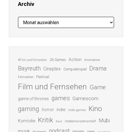
Archiv
Archiv
Action
26 Games
Animation
#Film und Fernsehen
Bayreuth
Drama
Cineplex
Computerspiel
Festival
Fernsehen
Film und Fernsehen
Game
games
Gamescom
game of thrones
Kino
gaming
indie
horror
Indie games
Kritik
Mubi
Komödie
medienwissenschaft
Kunst
podcast
musik
review
serie
Nintendo
serienkiller