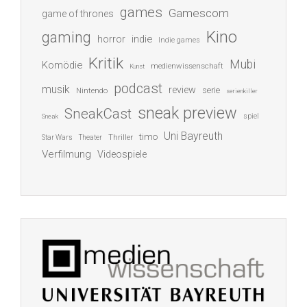
games
Gamescom
game of thrones
Kino
gaming
indie
horror
Indie games
Kritik
Mubi
Komödie
medienwissenschaft
Kunst
podcast
musik
review
serie
Nintendo
serienkiller
sneak preview
SneakCast
spiel
Sneak
Uni Bayreuth
timo
Thriller
Star Wars
Theater
Verfilmung
Videospiele