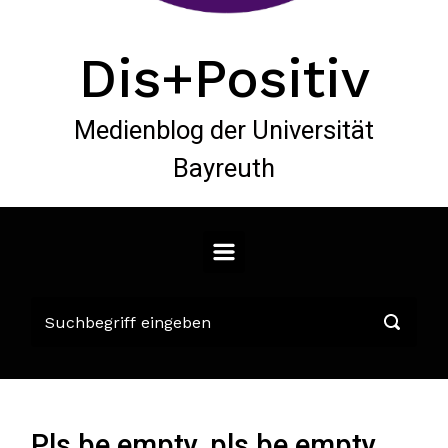
Dis+Positiv
Medienblog der Universität
Bayreuth
Pls be empty, pls be empty…