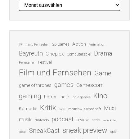
Archiv
Action
26 Games
Animation
#Film und Fernsehen
Bayreuth
Drama
Cineplex
Computerspiel
Festival
Fernsehen
Film und Fernsehen
Game
games
Gamescom
game of thrones
Kino
gaming
indie
horror
Indie games
Kritik
Mubi
Komödie
medienwissenschaft
Kunst
podcast
musik
review
serie
Nintendo
serienkiller
sneak preview
SneakCast
spiel
Sneak