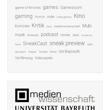
games
Gamescom
game of thrones
Kino
gaming
indie
horror
Indie games
Kritik
Mubi
Komödie
medienwissenschaft
Kunst
podcast
musik
review
serie
Nintendo
serienkiller
sneak preview
SneakCast
spiel
Sneak
Uni Bayreuth
timo
Thriller
Star Wars
Theater
Verfilmung
Videospiele