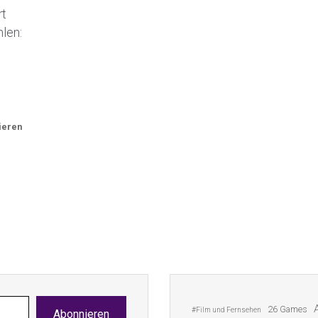
rt
hlen:
ieren
26 Games
#Film und Fernsehen
Abonnieren