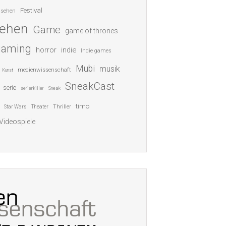
Festival
nsehen
sehen
Game
game of thrones
gaming
indie
horror
Indie games
Mubi
musik
medienwissenschaft
Kunst
SneakCast
serie
serienkiller
Sneak
timo
Thriller
Star Wars
Theater
Videospiele