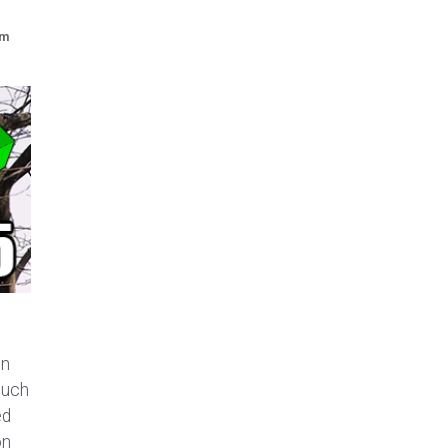
am
en
euch
ed
on